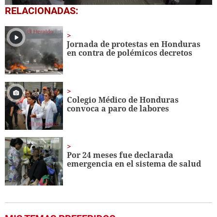
0
RELACIONADAS:
seconds
of
1
minute,
Jornada de protestas en Honduras
51
en contra de polémicos decretos
seconds
Colegio Médico de Honduras
convoca a paro de labores
Por 24 meses fue declarada
emergencia en el sistema de salud