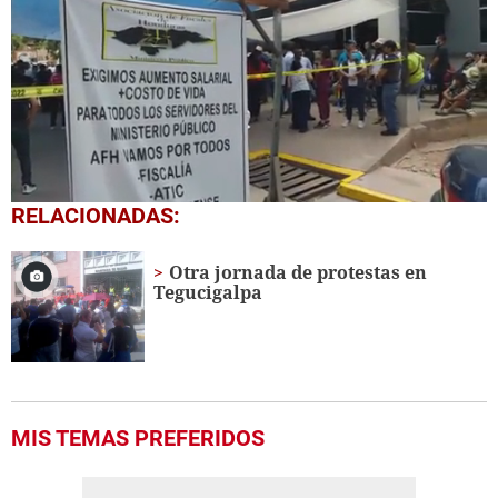
0
RELACIONADAS:
seconds
of
29
Otra jornada de protestas en
seconds
Tegucigalpa
MIS TEMAS PREFERIDOS