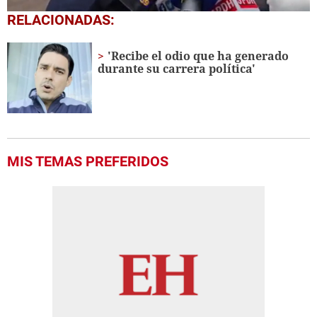
0
RELACIONADAS:
seconds
of
2
'Recibe el odio que ha generado
minutes,
durante su carrera política'
11
seconds
MIS TEMAS PREFERIDOS