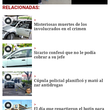
0
RELACIONADAS:
seconds
of
54
seconds
Misteriosas muertes de los
involucrados en el crimen
Sicario confesó que no le podía
cobrar a su jefe
Cúpula policial planificó y mató al
zar antidrogas
El día que repartieron el botín para