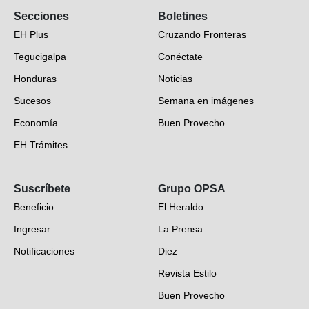
Secciones
Boletines
EH Plus
Cruzando Fronteras
Tegucigalpa
Conéctate
Honduras
Noticias
Sucesos
Semana en imágenes
Economía
Buen Provecho
EH Trámites
Opinión
Suscríbete
Grupo OPSA
EH Verifica
Beneficio
El Heraldo
Fotogalerías
Ingresar
La Prensa
Deportes
Notificaciones
Diez
Videos
Revista Estilo
Hondureños en el mundo
Buen Provecho