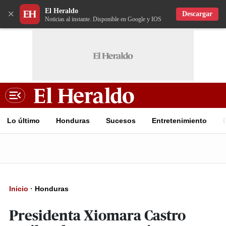
El Heraldo
×
Descargar
Noticias al instante. Disponible en Google y IOS
Lo último
Honduras
Sucesos
Entretenimiento
Inicio
·
Honduras
Presidenta Xiomara Castro