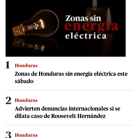
24
seconds
1
Honduras
Zonas de Honduras sin energía eléctrica este
sábado
2
Honduras
Advierten denuncias internacionales si se
dilata caso de Roosevelt Hernández
3
Honduras