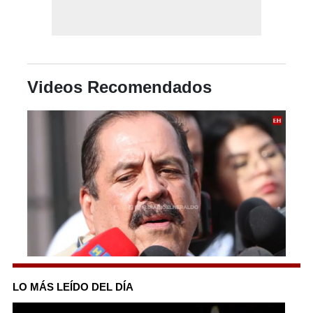
Videos Recomendados
0
seconds
of
LO MÁS LEÍDO DEL DÍA
2
minutes,