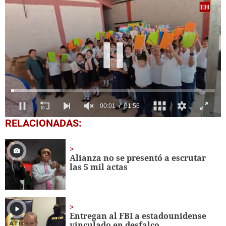
0
RELACIONADAS:
seconds
of
1
minute,
Alianza no se presentó a escrutar
56
las 5 mil actas
seconds
Entregan al FBI a estadounidense
vinculado en desfalco