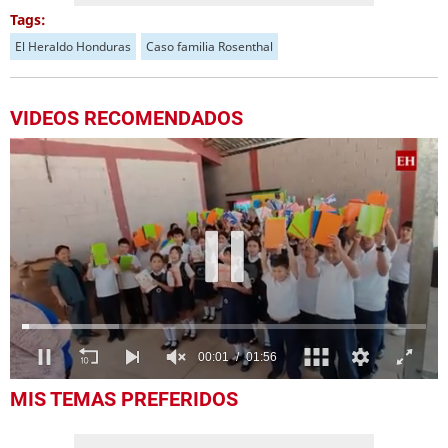
Tags:
El Heraldo Honduras
Caso familia Rosenthal
VIDEOS RECOMENDADOS
0
MIS TEMAS PREFERIDOS
seconds
of
1