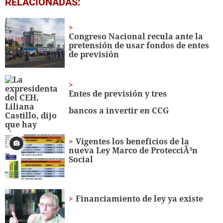
RELACIONADAS:
seconds
of
1
minute,
Congreso Nacional recula ante la
56
pretensión de usar fondos de entes
seconds
de previsión
Entes de previsión y tres
bancos a invertir en CCG
Vigentes los beneficios de la
nueva Ley Marco de ProtecciÃ³n
Social
Financiamiento de ley ya existe