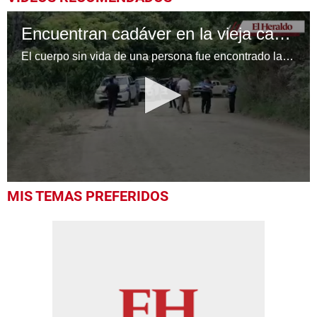
Encuentran cadáver en la vieja carretera a Olancho
El cuerpo sin vida de una persona fue encontrado la mañana de este lunes en la carretera vieja que conduce al departamento de Olancho.
0
MIS TEMAS PREFERIDOS
seconds
of
1
minute,
12
seconds