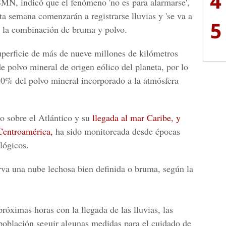
4
SMN, indicó que el fenómeno 'no es para alarmarse',
ta semana comenzarán a registrarse lluvias y 'se va a
5
r la combinación de bruma y polvo.
uperficie de más de nueve millones de kilómetros
de polvo mineral de origen eólico del planeta, por lo
 70% del polvo mineral incorporado a la atmósfera
vo sobre el Atlántico y su
llegada al mar Caribe, y
 Centroamérica,
ha sido monitoreada desde épocas
lógicos.
erva una nube lechosa bien definida o bruma, según la
próximas horas con la llegada de las lluvias, las
población seguir algunas medidas para el cuidado de