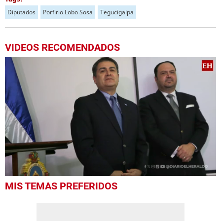
Diputados
Porfirio Lobo Sosa
Tegucigalpa
VIDEOS RECOMENDADOS
0
MIS TEMAS PREFERIDOS
seconds
of
4
minutes,
38