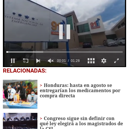
0
RELACIONADAS:
seconds
of
1
Honduras: hasta en agosto se
minute,
entregarían los medicamentos por
28
compra directa
seconds
Congreso sigue sin definir con
qué ley elegirá a los magistrados de
la CSJ