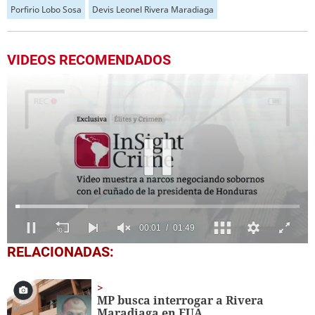
Porfirio Lobo Sosa
Devis Leonel Rivera Maradiaga
VIDEOS RECOMENDADOS
00:03
01:49
0
RELACIONADAS:
seconds
of
1
minute,
MP busca interrogar a Rivera
49
Maradiaga en EUA