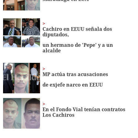
seconds
Cachiro en EEUU señala dos
diputados,
un hermano de 'Pepe' y a un
alcalde
MP actúa tras acusaciones
de exjefe narco en EEUU
En el Fondo Vial tenían contratos
Los Cachiros