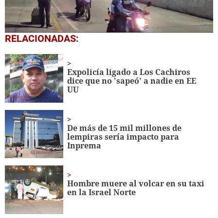
1
RELACIONADAS:
second
of
1
minute,
Expolicía ligado a Los Cachiros
18
dice que no 'sapeó' a nadie en EE
seconds
UU
De más de 15 mil millones de
lempiras sería impacto para
Inprema
Hombre muere al volcar en su taxi
en la Israel Norte