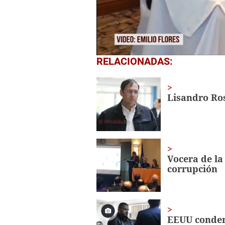
0
RELACIONADAS:
of
19
seconds
Volume
0%
Lisandro Ros
Vocera de la
corrupción
EEUU conden