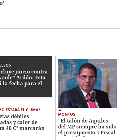
o’
CESOS
cluye juicio contra
ande” Ardón: Esta
á la fecha para el
lo
O ESTARÁ EL CLIMA?
MONTOS
vias débiles
"El talón de Aquiles
ladas y calor de
del MP siempre ha sido
ta 40 C° marcarán
el presupuesto": Fiscal
sábado
general adjunto