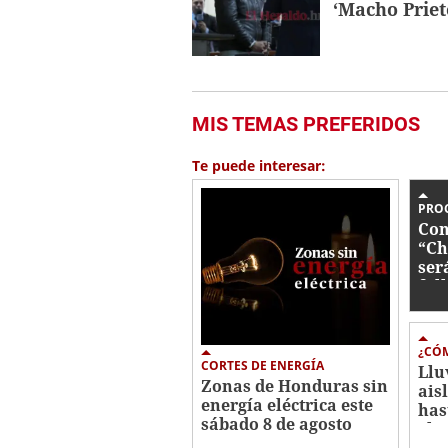
‘Macho Priet
MIS TEMAS PREFERIDOS
Te puede interesar:
PRO
Con
“Ch
ser
fal
¿CÓM
CORTES DE ENERGÍA
Llu
Zonas de Honduras sin
ais
energía eléctrica este
has
sábado 8 de agosto
el 