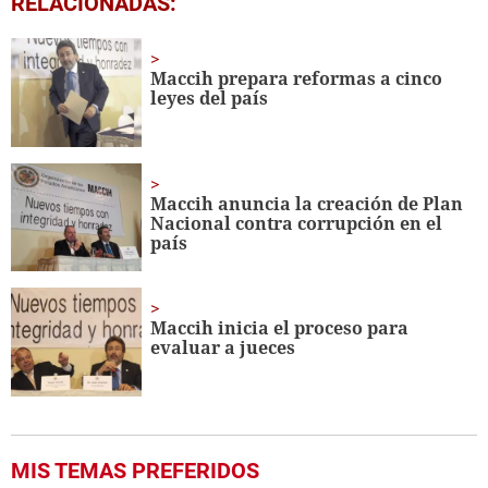
RELACIONADAS:
seconds
of
28
minutes,
Maccih prepara reformas a cinco
21
leyes del país
seconds
Maccih anuncia la creación de Plan
Nacional contra corrupción en el
país
Maccih inicia el proceso para
evaluar a jueces
MIS TEMAS PREFERIDOS