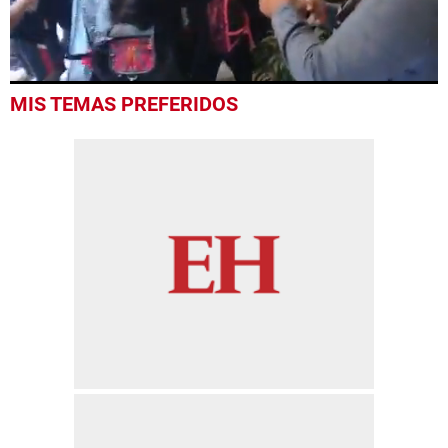
0
MIS TEMAS PREFERIDOS
seconds
of
45
seconds