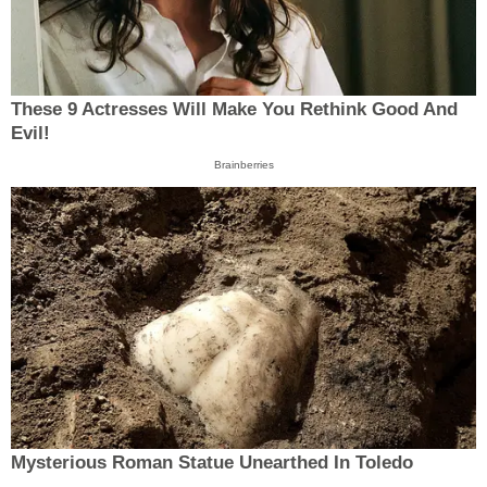
These 9 Actresses Will Make You Rethink Good And
Evil!
Brainberries
Mysterious Roman Statue Unearthed In Toledo