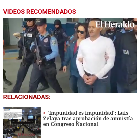
VIDEOS RECOMENDADOS
0
RELACIONADAS:
seconds
of
1
'Impunidad es impunidad': Luis
minute,
Zelaya tras aprobación de amnistía
54
en Congreso Nacional
seconds