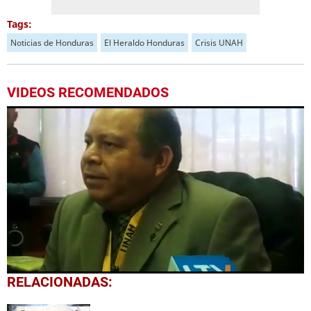
Tags:
Noticias de Honduras
El Heraldo Honduras
Crisis UNAH
VIDEOS RECOMENDADOS
0
RELACIONADAS:
seconds
of