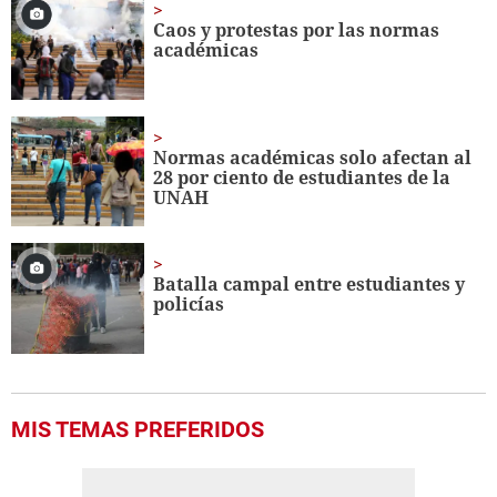
2
minutes,
Caos y protestas por las normas
45
académicas
seconds
Normas académicas solo afectan al
28 por ciento de estudiantes de la
UNAH
Batalla campal entre estudiantes y
policías
MIS TEMAS PREFERIDOS