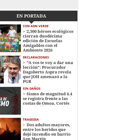
EN PORTADA
CON ADN VERDE
2,500 héroes ecológicos
cierran duodécima
edición de Escuelas
Amigables con el
Ambiente 2026
DECLARACIONES
"A vos te voy a dar una
lección": Procurador
Dagoberto Aspra revela
que JOH amenazó a la
PGR
SIN DAÑOS
Sismo de magnitud 4.4
se registra frente a las
costas de Omoa, Cortés
TRAGEDIA
Dos adultos mayores,
entre los heridos que
dejó incendio en barrio
San Martín