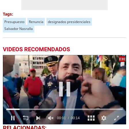
Tags:
Presupuesto
Renuncia
designados presidenciales
Salvador Nasralla
VIDEOS RECOMENDADOS
0
RELACIONADAS: