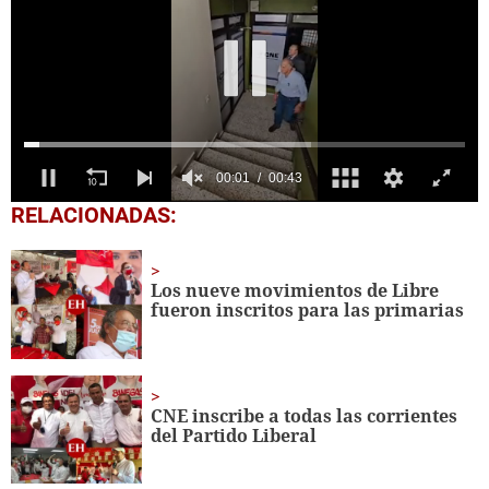
0
RELACIONADAS:
seconds
of
43
seconds
Los nueve movimientos de Libre
fueron inscritos para las primarias
CNE inscribe a todas las corrientes
del Partido Liberal