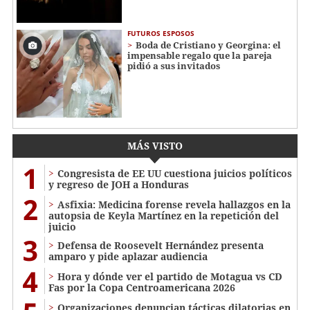
FUTUROS ESPOSOS
Boda de Cristiano y Georgina: el
impensable regalo que la pareja
pidió a sus invitados
MÁS VISTO
1
Congresista de EE UU cuestiona juicios políticos
y regreso de JOH a Honduras
2
Asfixia: Medicina forense revela hallazgos en la
autopsia de Keyla Martínez en la repetición del
juicio
3
Defensa de Roosevelt Hernández presenta
amparo y pide aplazar audiencia
4
Hora y dónde ver el partido de Motagua vs CD
Fas por la Copa Centroamericana 2026
Organizaciones denuncian tácticas dilatorias en