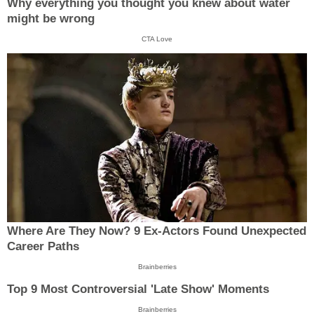
Why everything you thought you knew about water
might be wrong
CTA Love
Where Are They Now? 9 Ex-Actors Found Unexpected
Career Paths
Brainberries
Top 9 Most Controversial 'Late Show' Moments
Brainberries