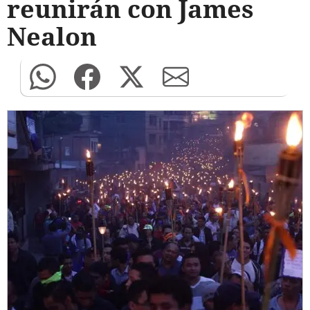
reunirán con James
Nealon