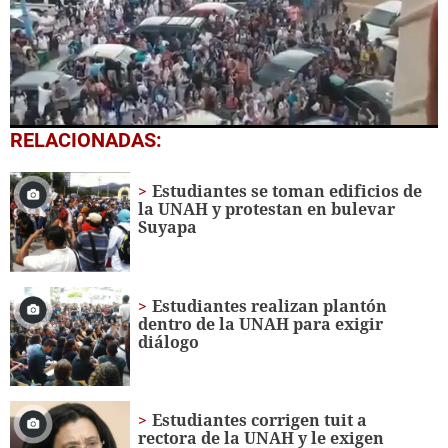
0
RELACIONADAS:
seconds
of
31
Estudiantes se toman edificios de
seconds
la UNAH y protestan en bulevar
Suyapa
Estudiantes realizan plantón
dentro de la UNAH para exigir
diálogo
Estudiantes corrigen tuit a
rectora de la UNAH y le exigen