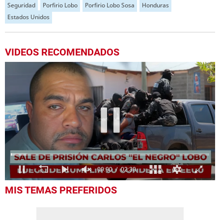
Seguridad
Porfirio Lobo
Porfirio Lobo Sosa
Honduras
Estados Unidos
VIDEOS RECOMENDADOS
0
MIS TEMAS PREFERIDOS
seconds
of
2
minutes,