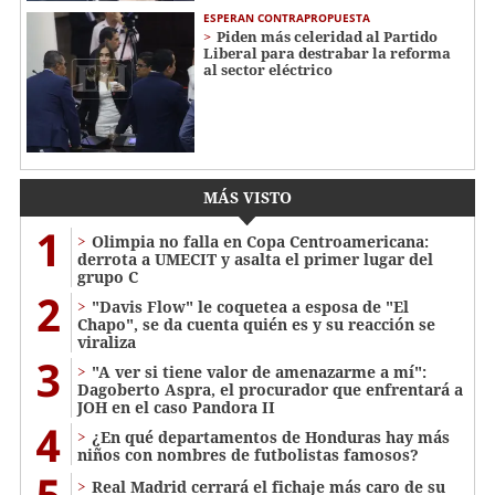
ESPERAN CONTRAPROPUESTA
Piden más celeridad al Partido
Liberal para destrabar la reforma
al sector eléctrico
MÁS VISTO
1
Olimpia no falla en Copa Centroamericana:
derrota a UMECIT y asalta el primer lugar del
grupo C
2
"Davis Flow" le coquetea a esposa de "El
Chapo", se da cuenta quién es y su reacción se
viraliza
3
"A ver si tiene valor de amenazarme a mí":
Dagoberto Aspra, el procurador que enfrentará a
JOH en el caso Pandora II
4
¿En qué departamentos de Honduras hay más
niños con nombres de futbolistas famosos?
5
Real Madrid cerrará el fichaje más caro de su