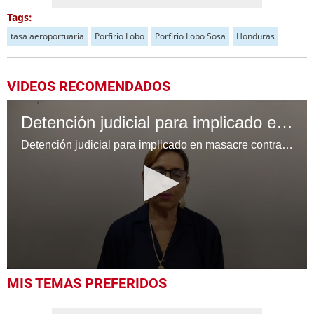
Tags:
tasa aeroportuaria
Porfirio Lobo
Porfirio Lobo Sosa
Honduras
VIDEOS RECOMENDADOS
Detención judicial para implicado en masacre contra el hijo de Pepe Lobo
Detención judicial para implicado en masacre contra el hijo de Pepe Lobo.
0
MIS TEMAS PREFERIDOS
seconds
of
39