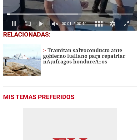
00:02
00:49
0
RELACIONADAS:
seconds
of
49
Tramitan salvoconducto ante
seconds
gobierno italiano para repatriar
nÃ¡ufragos hondureÃ±os
MIS TEMAS PREFERIDOS