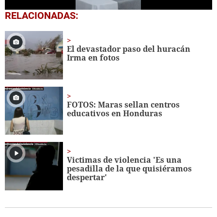
0
RELACIONADAS:
seconds
of
1
minute,
El devastador paso del huracán
18
Irma en fotos
seconds
FOTOS: Maras sellan centros
educativos en Honduras
Victimas de violencia 'Es una
pesadilla de la que quisiéramos
despertar'