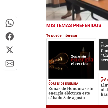
0
MIS TEMAS PREFERIDOS
seconds
of
28
Te puede interesar:
minutes,
21
seconds
Volume
PRO
0%
Con
“Ch
ser
fal
¿CÓM
CORTES DE ENERGÍA
Llu
Zonas de Honduras sin
ais
energía eléctrica este
has
sábado 8 de agosto
el 