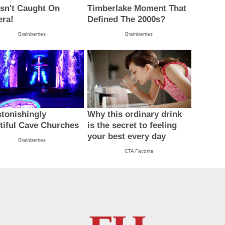
asn't Caught On
Timberlake Moment That
ra!
Defined The 2000s?
Brainberries
Brainberries
stonishingly
Why this ordinary drink
tiful Cave Churches
is the secret to feeling
your best every day
Brainberries
CTA Favorite