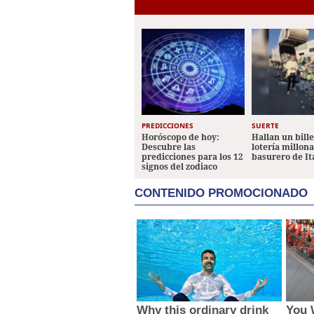
PREDICCIONES
SUERTE
Horóscopo de hoy:
Hallan un bill
Descubre las
lotería millon
predicciones para los 12
basurero de It
signos del zodiaco
CONTENIDO PROMOCIONADO
Why this ordinary drink
You W