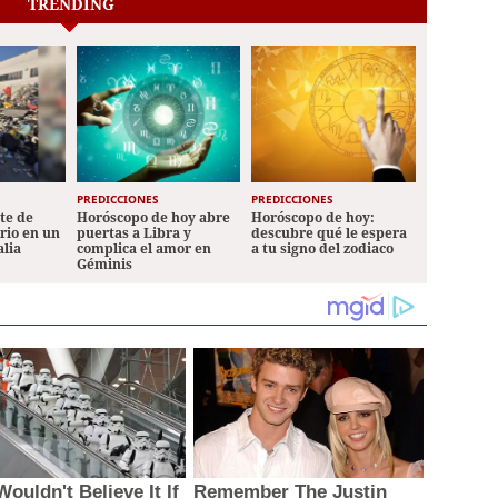
TRENDING
PREDICCIONES
PREDICCIONES
ete de
Horóscopo de hoy abre
Horóscopo de hoy:
ario en un
puertas a Libra y
descubre qué le espera
alia
complica el amor en
a tu signo del zodiaco
Géminis
ouldn't Believe It If
Remember The Justin