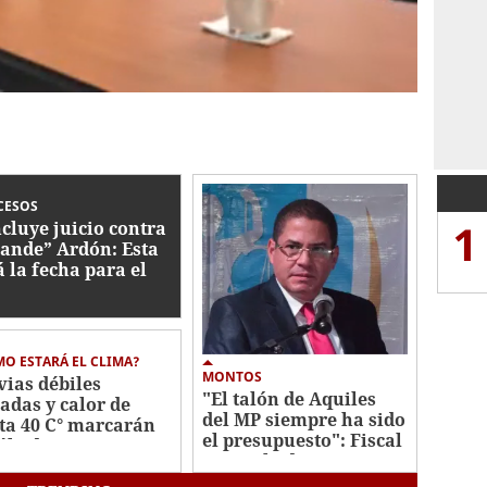
CESOS
1
cluye juicio contra
ande” Ardón: Esta
á la fecha para el
lo
O ESTARÁ EL CLIMA?
MONTOS
vias débiles
"El talón de Aquiles
ladas y calor de
del MP siempre ha sido
ta 40 C° marcarán
el presupuesto": Fiscal
sábado
general adjunto