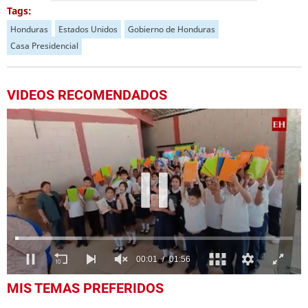
Tags:
Honduras
Estados Unidos
Gobierno de Honduras
Casa Presidencial
VIDEOS RECOMENDADOS
0
MIS TEMAS PREFERIDOS
seconds
of