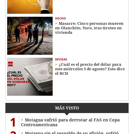
HECHO
Masacre: Cinco personas mueren
en Olanchito, Yoro, tras tiroteo en
vivienda
DIVISAS
¿Cuál es el precio del dólar para
este miércoles 5 de agosto? Esto dice
el BCH
MÁS VISTO
1
Motagua sufrió para derrotar al FAS en Copa
Centroamericana
Motagua sin el respaldo de su afición, sufrió