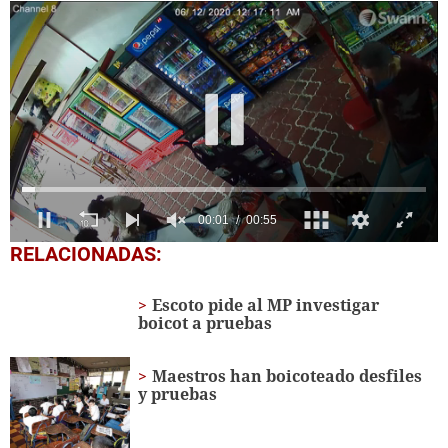
00:04
00:55
0
RELACIONADAS:
seconds
of
55
Escoto pide al MP investigar
seconds
boicot a pruebas
Maestros han boicoteado desfiles
y pruebas