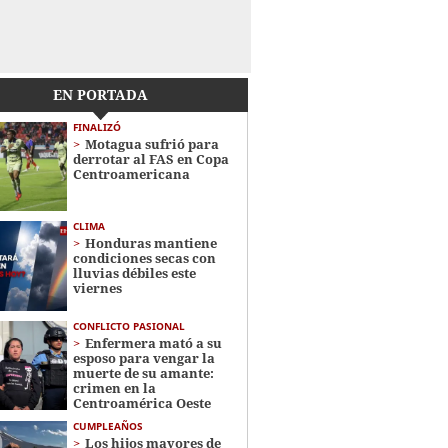
EN PORTADA
FINALIZÓ
Motagua sufrió para
derrotar al FAS en Copa
Centroamericana
CLIMA
Honduras mantiene
condiciones secas con
lluvias débiles este
viernes
CONFLICTO PASIONAL
Enfermera mató a su
esposo para vengar la
muerte de su amante:
crimen en la
Centroamérica Oeste
CUMPLEAÑOS
Los hijos mayores de