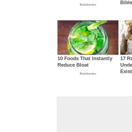
Bibl
Brainberries
10 Foods That Instantly
17 R
Reduce Bloat
Unde
Exis
Brainberries