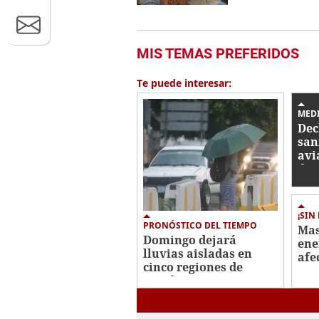
MIS TEMAS PREFERIDOS
Te puede interesar:
MED
Dec
san
avi
des
ant
¡SIN
PRONÓSTICO DEL TIEMPO
Mas
Domingo dejará
ene
lluvias aisladas en
afe
cinco regiones de
Cen
Honduras
28 