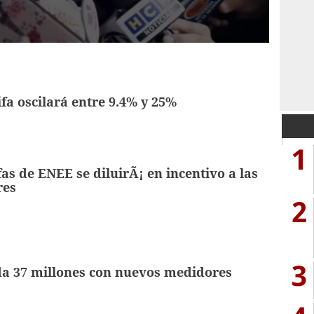
ifa oscilará entre 9.4% y 25%
1
fas de ENEE se diluirÃ¡ en incentivo a las
res
2
3
a 37 millones con nuevos medidores