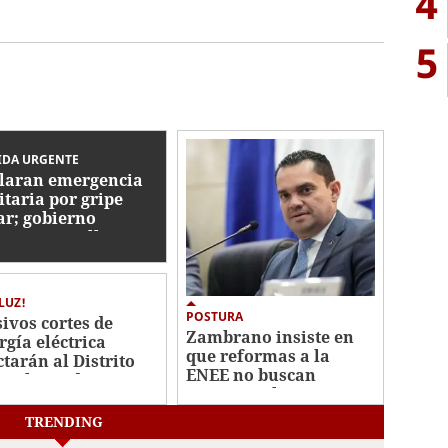
4
5
IDA URGENTE
laran emergencia
itaria por gripe
ar; gobierno
tina L20 millones
e brote
 LUZ!
POSTURA
ivos cortes de
Zambrano insiste en
rgía eléctrica
que reformas a la
ctarán al Distrito
ENEE no buscan
tral este domingo
privatizar la empresa
de junio
TRENDING