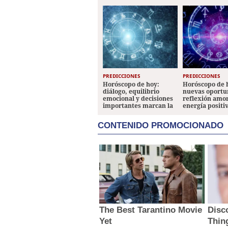
PREDICCIONES
PREDICCIONES
Horóscopo de hoy:
Horóscopo de 
diálogo, equilibrio
nuevas oportu
emocional y decisiones
reflexión amo
importantes marcan la
energía positi
jornada
los signos
CONTENIDO PROMOCIONADO
The Best Tarantino Movie
Disc
Yet
Thin