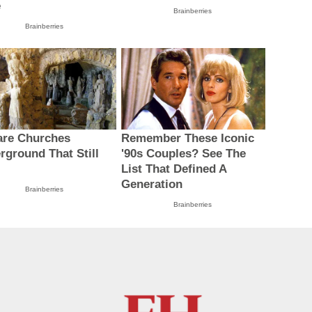
e
Brainberries
Brainberries
are Churches
Remember These Iconic
rground That Still
'90s Couples? See The
t
List That Defined A
Generation
Brainberries
Brainberries