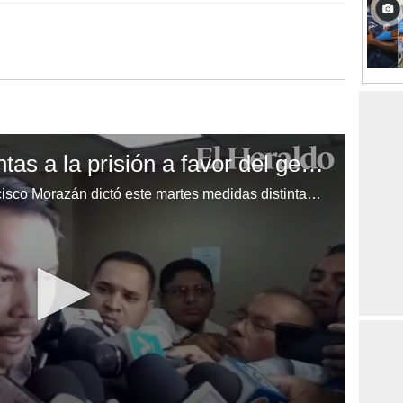
Dictan medidas distintas a la prisión a favor del gerente de ENEE
Un juez de Letras Penal de Francisco Morazán dictó este martes medidas distintas a la prisión a favor del gerente de la Empresa Nacional de Energía Eléctrica (ENEE), Jesús Mejía. (video: Alex Pérez)