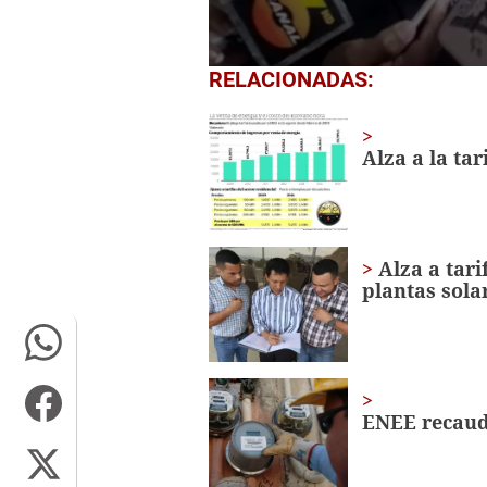
0
RELACIONADAS:
seconds
of
1
minute,
Alza a la tar
49
seconds
Volume
0%
Alza a tari
plantas sola
ENEE recaud