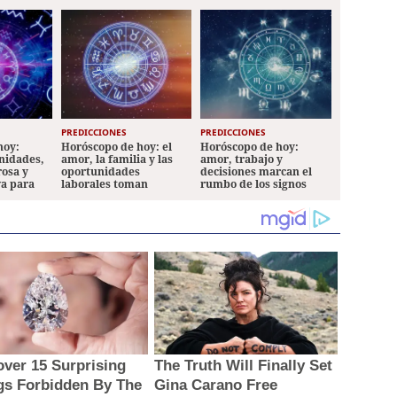
PREDICCIONES
PREDICCIONES
hoy:
Horóscopo de hoy: el
Horóscopo de hoy:
nidades,
amor, la familia y las
amor, trabajo y
rosa y
oportunidades
decisiones marcan el
va para
laborales toman
rumbo de los signos
protagonismo
over 15 Surprising
The Truth Will Finally Set
gs Forbidden By The
Gina Carano Free