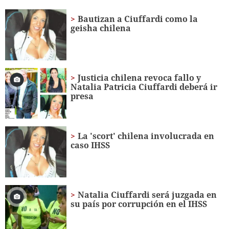
of
2
Bautizan a Ciuffardi como la
minutes,
geisha chilena
25
seconds
Justicia chilena revoca fallo y
Natalia Patricia Ciuffardi deberá ir
presa
La 'scort' chilena involucrada en
caso IHSS
Natalia Ciuffardi será juzgada en
su país por corrupción en el IHSS