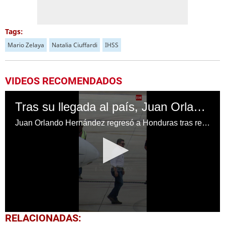
Tags:
Mario Zelaya
Natalia Ciuffardi
IHSS
VIDEOS RECOMENDADOS
Tras su llegada al país, Juan Orlando Hernández enfrentará proceso por el caso Pandora II
Juan Orlando Hernández regresó a Honduras tras recuperar su libertad en Estados Unidos y enfrentará el proceso judicial relacionado con el caso Pandora II.
0
RELACIONADAS:
seconds