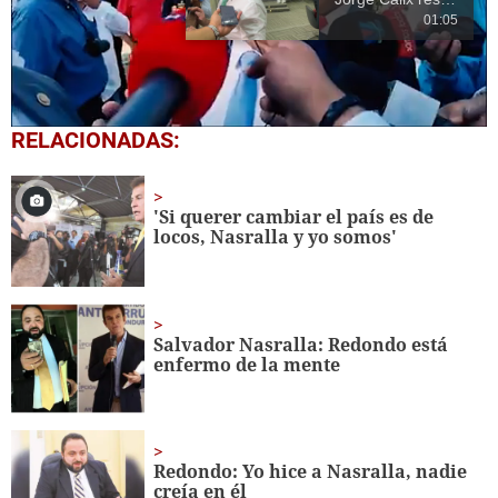
01:05
0
RELACIONADAS:
seconds
of
14
seconds
'Si querer cambiar el país es de
locos, Nasralla y yo somos'
Salvador Nasralla: Redondo está
enfermo de la mente
Redondo: Yo hice a Nasralla, nadie
creía en él