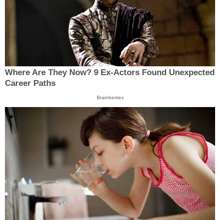
Where Are They Now? 9 Ex-Actors Found Unexpected
Career Paths
Brainberries