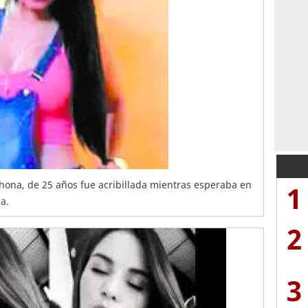
hona, de 25 años fue acribillada mientras esperaba en
1
a.
2
3