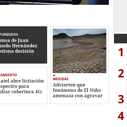
FUNDIDOS
ensa de Juan
ando Hernández
1
stiona decisión
icial y espera fecha
a audiencia
2
ZAMIENTO
MEDIDAS
atel abre licitación
Advierten que
espectro para
fenómeno de El Niño
liar cobertura 4G;
3
amenaza con agravar
vio despliegue al
crisis agrícola y
energética
4