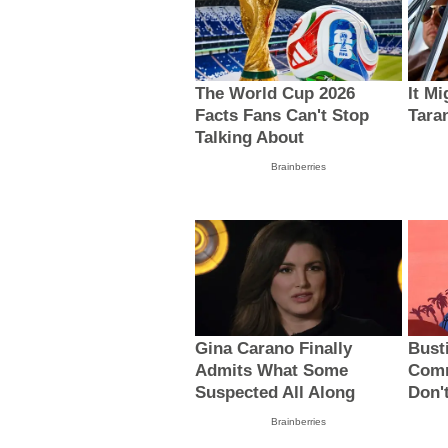
The World Cup 2026
It M
Facts Fans Can't Stop
Tara
Talking About
Brainberries
Gina Carano Finally
Bust
Admits What Some
Comm
Suspected All Along
Don't
Brainberries