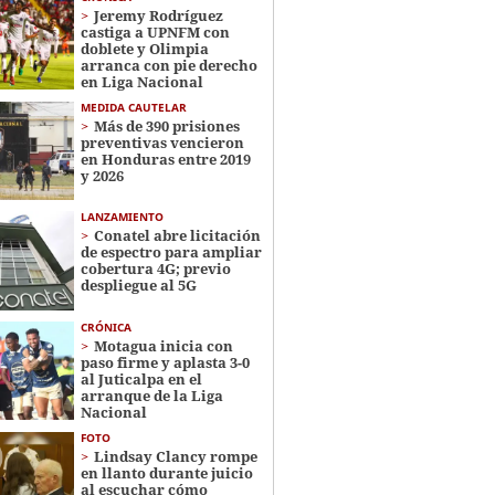
Jeremy Rodríguez
castiga a UPNFM con
doblete y Olimpia
arranca con pie derecho
en Liga Nacional
MEDIDA CAUTELAR
Más de 390 prisiones
preventivas vencieron
en Honduras entre 2019
y 2026
LANZAMIENTO
Conatel abre licitación
de espectro para ampliar
cobertura 4G; previo
despliegue al 5G
CRÓNICA
Motagua inicia con
paso firme y aplasta 3-0
al Juticalpa en el
arranque de la Liga
Nacional
FOTO
Lindsay Clancy rompe
en llanto durante juicio
al escuchar cómo