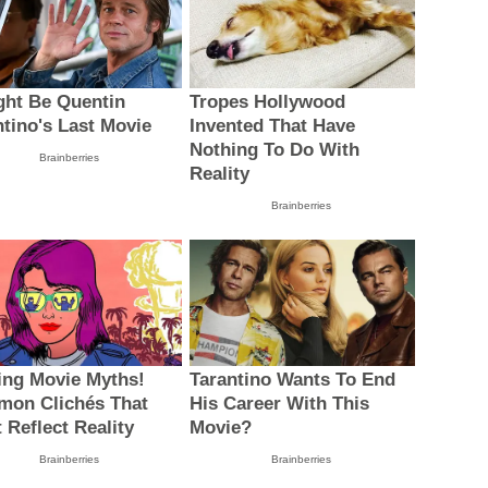
ight Be Quentin
Tropes Hollywood
ntino's Last Movie
Invented That Have
Nothing To Do With
Brainberries
Reality
Brainberries
ing Movie Myths!
Tarantino Wants To End
on Clichés That
His Career With This
 Reflect Reality
Movie?
Brainberries
Brainberries