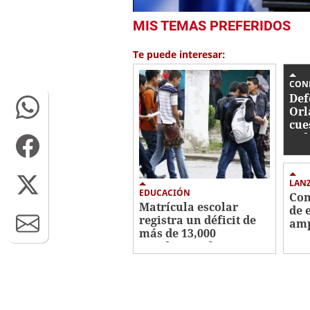
0
MIS TEMAS PREFERIDOS
seconds
of
3
Te puede interesar:
minutes,
51
seconds
Volume
CON
0%
Def
Orl
cue
jud
par
LAN
EDUCACIÓN
Con
Matrícula escolar
de 
registra un déficit de
amp
más de 13,000
pre
estudiantes frente a
5G
2025