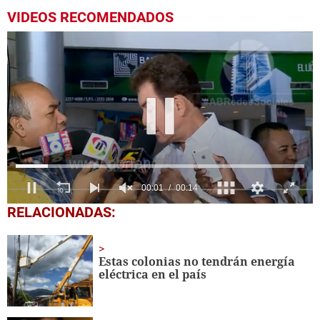
VIDEOS RECOMENDADOS
0
RELACIONADAS:
seconds
of
14
seconds
Estas colonias no tendrán energía
eléctrica en el país