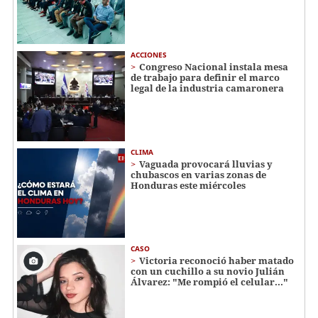
ACCIONES
Congreso Nacional instala mesa
de trabajo para definir el marco
legal de la industria camaronera
CLIMA
Vaguada provocará lluvias y
chubascos en varias zonas de
Honduras este miércoles
CASO
Victoria reconoció haber matado
con un cuchillo a su novio Julián
Álvarez: "Me rompió el celular..."