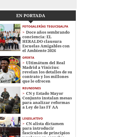
EN PORTADA
FOTOGALERÍAS TEGUCIGALPA
Doce años sembrando
conciencia: EL
HERALDO clausura
Escuelas Amigables con
el Ambiente 2026
OFERTA
Ultimátum del Real
Madrid a Vinicius:
revelan los detalles de su
contrato y los millones
que le ofrecen
REUNIONES
CN y Estado Mayor
Conjunto instalan mesas
para analizar reformas
a Ley de las FF AA
LEGISLATIVO
CN alista dictamen
para introducir
fascículos de principios