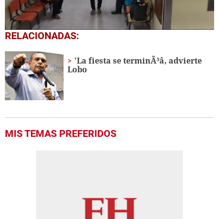
0
RELACIONADAS:
seconds
of
1
'La fiesta se terminÃ³â, advierte
minute,
Lobo
32
seconds
MIS TEMAS PREFERIDOS