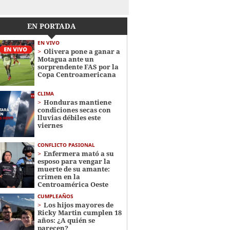
EN PORTADA
EN VIVO
Olivera pone a ganar a
Motagua ante un
sorprendente FAS por la
Copa Centroamericana
CLIMA
Honduras mantiene
condiciones secas con
lluvias débiles este
viernes
CONFLICTO PASIONAL
Enfermera mató a su
esposo para vengar la
muerte de su amante:
crimen en la
Centroamérica Oeste
CUMPLEAÑOS
Los hijos mayores de
Ricky Martin cumplen 18
años: ¿A quién se
parecen?