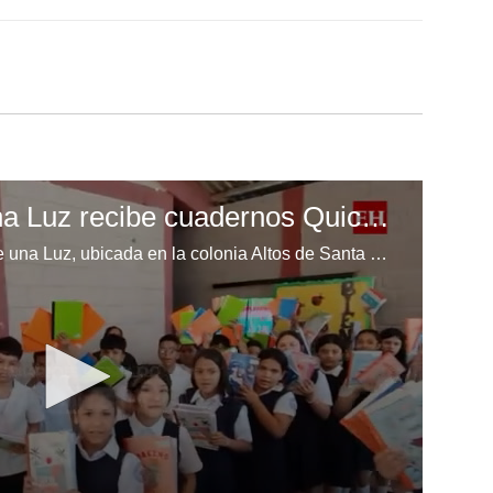
Escuela Enciende una Luz recibe cuadernos Quick, gracias a la Maratón del Saber
Los niños de la escuela Enciende una Luz, ubicada en la colonia Altos de Santa Rosa, al sur de Tegucigalpa, recibieron cuadernos Quick como parte de la Campaña Maratón del Saber.