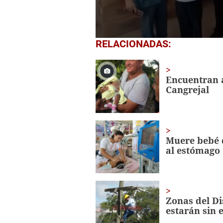
0
RELACIONADAS:
seconds
of
1
minute,
Encuentran a 
56
Cangrejal
seconds
Volume
0%
Muere bebé 
al estómago
Zonas del Di
estarán sin 