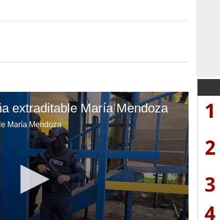
1
a extraditable María Mendoza
ble María Mendoza
2
3
4