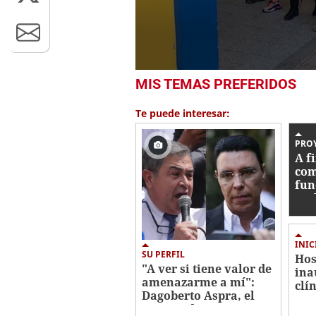
0
MIS TEMAS PREFERIDOS
seconds
of
27
Te puede interesar:
seconds
Volume
0%
PRO
A f
com
fun
ace
hos
INIC
SU PERFIL
Hos
"A ver si tiene valor de
ina
amenazarme a mí":
clí
Dagoberto Aspra, el
mat
procurador que