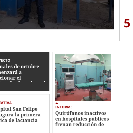
5
YECTO
inales de octubre
enzará a
cionar el
lerador lineal en el
pital San Felipe
IATIVA
INFORME
pital San Felipe
Quirófanos inactivos
ugura la primera
en hospitales públicos
nica de lactancia
frenan reducción de
erna del país
mora quirúrgica