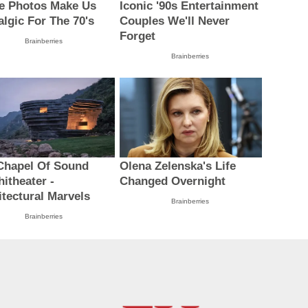
e Photos Make Us
Iconic '90s Entertainment
algic For The 70's
Couples We'll Never
Forget
Brainberries
Brainberries
Chapel Of Sound
Olena Zelenska's Life
itheater -
Changed Overnight
itectural Marvels
Brainberries
Brainberries