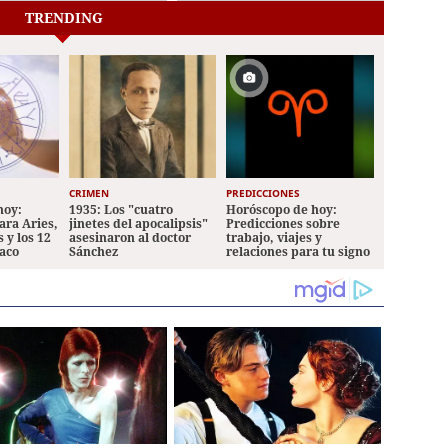
TRENDING
CRIMEN
PREDICCIONES
hoy:
1935: Los "cuatro
Horóscopo de hoy:
ara Aries,
jinetes del apocalipsis"
Predicciones sobre
 y los 12
asesinaron al doctor
trabajo, viajes y
iaco
Sánchez
relaciones para tu signo