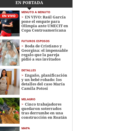
EN PORTADA
MINUTO A MINUTO
EN VIVO: Raúl García
pone el empate para
Olimpia ante UMECIT en
Copa Centroamericana
FUTUROS ESPOSOS
Boda de Cristiano y
Georgina: el impensable
regalo que la pareja
pidió a sus invitados
DETALLES
Engaño, planificación
y un bebé robado: los
detalles del caso María
Camila Potosí
MILAGRO
Cinco trabajadores
quedaron soterrados
tras derrumbe en una
construcción en Roatán
MAPA