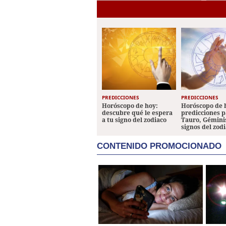
enfrentará a JOH en el
caso Pandora II
PREDICCIONES
PREDICCIONES
Horóscopo de hoy:
Horóscopo de 
descubre qué le espera
predicciones p
a tu signo del zodiaco
Tauro, Géminis
signos del zod
CONTENIDO PROMOCIONADO