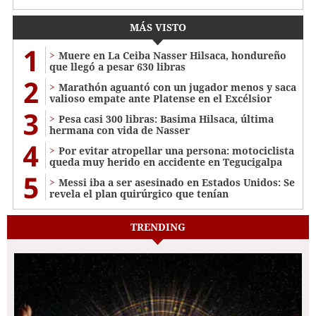
MÁS VISTO
1
Muere en La Ceiba Nasser Hilsaca, hondureño
que llegó a pesar 630 libras
2
Marathón aguantó con un jugador menos y saca
valioso empate ante Platense en el Excélsior
3
Pesa casi 300 libras: Basima Hilsaca, última
hermana con vida de Nasser
4
Por evitar atropellar una persona: motociclista
queda muy herido en accidente en Tegucigalpa
5
Messi iba a ser asesinado en Estados Unidos: Se
revela el plan quirúrgico que tenían
TRENDING