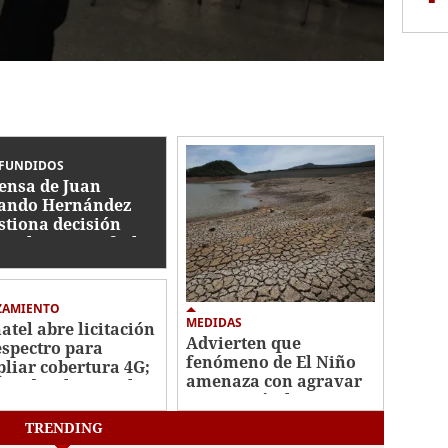
FUNDIDOS
ensa de Juan
ando Hernández
stiona decisión
icial y espera fecha
a audiencia
ZAMIENTO
MEDIDAS
atel abre licitación
Advierten que
espectro para
fenómeno de El Niño
liar cobertura 4G;
amenaza con agravar
vio despliegue al
crisis agrícola y
energética
TRENDING