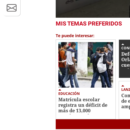
0
MIS TEMAS PREFERIDOS
seconds
of
18
Te puede interesar:
minutes,
19
seconds
Volume
CON
0%
Def
Orl
cue
jud
par
LAN
EDUCACIÓN
Con
Matrícula escolar
de 
registra un déficit de
amp
más de 13,000
pre
estudiantes frente a
5G
2025