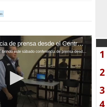
as
TSE brinda conferencia de prensa desde el Centro Logístico
1
El Magistrado Presidente del TSE brindó este sábado conferencia de prensa desde el Centro Logístico donde se refirió acerca del escrutinio especial. (Cortesía: Hoy Mismo)
2
3
4