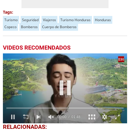
Tags:
Turismo
Seguridad
Viajeros
Turismo Honduras
Honduras
Copeco
Bomberos
Cuerpo de Bomberos
VIDEOS RECOMENDADOS
0
RELACIONADAS:
seconds