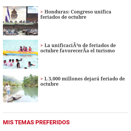
of
1
Honduras: Congreso unifica
minute,
feriados de octubre
48
seconds
La unificaciÃ³n de feriados de
octubre favorecerÃ­a el turismo
L 3,000 millones dejará feriado de
octubre
MIS TEMAS PREFERIDOS