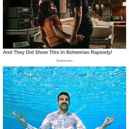
And They Did Show This In Bohemian Rapsody!
Brainberries