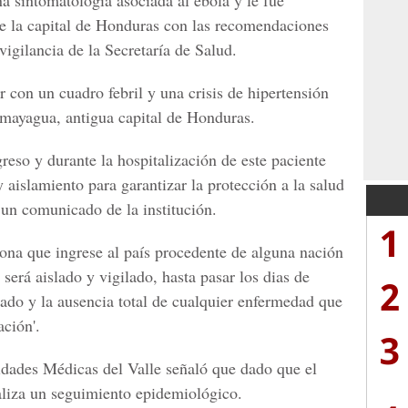
a sintomatología asociada al ébola y le fue
 de la capital de Honduras con las recomendaciones
vigilancia de la Secretaría de Salud.
er con un
cuadro febril y una crisis de hipertensión
mayagua
, antigua capital de
Honduras.
greso y durante la hospitalización de este paciente
 aislamiento para garantizar la protección a la salud
a un comunicado de la institución.
1
ona que ingrese al país procedente de alguna nación
será aislado y vigilado, hasta pasar los dias de
2
tado y la ausencia total de cualquier enfermedad que
ación'.
3
lidades Médicas del Valle señaló que dado que el
aliza un seguimiento epidemiológico.