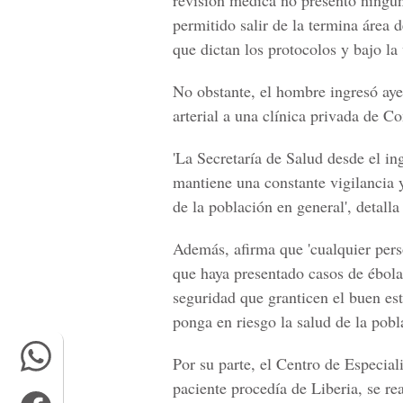
revisión médica no presentó ningun
permitido salir de la termina área
que dictan los protocolos y bajo la 
No obstante, el hombre ingresó ay
arterial
a una clínica privada de
Co
'La Secretaría de Salud desde el in
mantiene una constante vigilancia y
de la población en general', detall
Además, afirma que 'cualquier pers
que haya presentado casos de ébola 
seguridad que granticen el buen es
ponga en riesgo la salud de la pobl
Por su parte, el Centro de Especia
paciente procedía de
Liberia,
se re