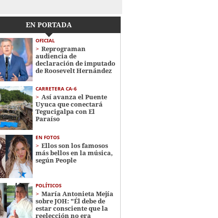
EN PORTADA
OFICIAL
Reprograman
audiencia de
declaración de imputado
de Roosevelt Hernández
CARRETERA CA-6
Así avanza el Puente
Uyuca que conectará
Tegucigalpa con El
Paraíso
EN FOTOS
Ellos son los famosos
más bellos en la música,
según People
POLÍTICOS
María Antonieta Mejía
sobre JOH: "Él debe de
estar consciente que la
reelección no era